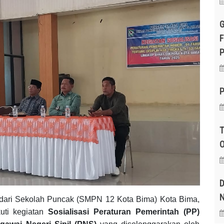
G
F
P
P
T
O
D
N
ari Sekolah Puncak (SMPN 12 Kota Bima) Kota Bima,
uti kegiatan
Sosialisasi Peraturan Pemerintah (PP)