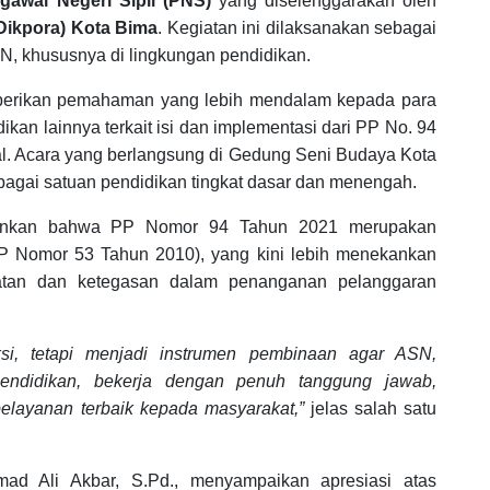
gawai Negeri Sipil (PNS)
yang diselenggarakan oleh
Dikpora) Kota Bima
. Kegiatan ini dilaksanakan sebagai
, khususnya di lingkungan pendidikan.
emberikan pemahaman yang lebih mendalam kepada para
kan lainnya terkait isi dan implementasi dari PP No. 94
al. Acara yang berlangsung di Gedung Seni Budaya Kota
erbagai satuan pendidikan tingkat dasar dan menengah.
ankan bahwa PP Nomor 94 Tahun 2021 merupakan
P Nomor 53 Tahun 2010), yang kini lebih menekankan
cepatan dan ketegasan dalam penanganan pelanggaran
si, tetapi menjadi instrumen pembinaan agar ASN,
endidikan, bekerja dengan penuh tanggung jawab,
pelayanan terbaik kepada masyarakat,”
jelas salah satu
ad Ali Akbar, S.Pd., menyampaikan apresiasi atas