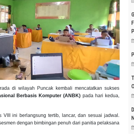
G
F
P
P
T
O
ada di wilayah Puncak kembali mencatatkan sukses
sional Berbasis Komputer (ANBK)
pada hari kedua,
D
VIII ini berlangsung tertib, lancar, dan sesuai jadwal.
N
i asesmen dengan bimbingan penuh dari panitia pelaksana