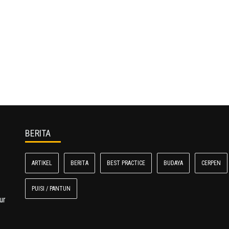
BERITA
ARTIKEL
BERITA
BEST PRACTICE
BUDAYA
CERPEN
PUISI / PANTUN
ur